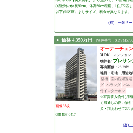
ゆいレ-ル【美栄橋駅】まで徒歩1分。11階角部屋
(成獣時の体長90cm、体高60cm程度、1住戸2匹まで
以下)※区画によりサイズ、料金が異なります。
[26.04.21]
(有) 一銀サ
価格 4,350万円
[物件番号：XDVM5730
オーナーチェ
3LDK
マンション
プレサン
物件名:
専有面積：
25.79坪
地目：
宅地
用途地
浴槽
室内洗濯置場
グ
ベランダ
バル
付インターホン
☆家賃収入物件(月額
く風通しの良い物件
画像35枚
犬・猫あわせて2匹
098-867-6417
[25.11.06]
(有)