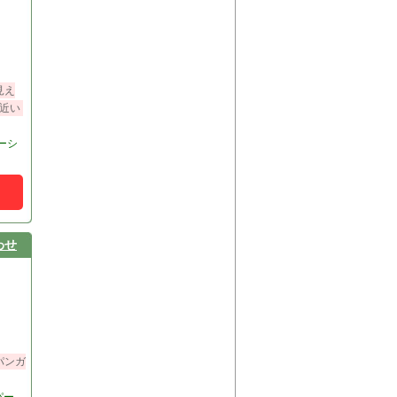
見え
近い
ーシ
わせ
パンガ