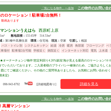
この物件のお問い合
「気になる物件」へ追加
のロケーション！駐車場2台無料！
ン
動画あります
HOマンションうえはら
西原町上原
 81m²
敷地面積：
155.65坪 514.53m²
域：
第1種中高層住居
環境：
住宅地
現況：
空家
引渡し：
相談
バス・トイレ別
システムキッチン
給湯
冷房
暖房
角部屋
フローリング
ベ
駐車場付
駐車場2台可能
学校近く
病院近く
インターネット対応
電気
上水道
時点)★オーナーチェンジ物件!想定利回り4.26%築浅!海が見える最高のロケーション!※
せていただいております。ご入居者様のプライバシー確保のため、ご協力よろしく
り図にてご確認ください。その他のご質問等ありましたら、お気軽にお問い合わせく
期未定)
詳細を見る
098-943-8792
[詳細地図有り]
この物件のお問い合
「気になる物件」へ追加
！高層マンション