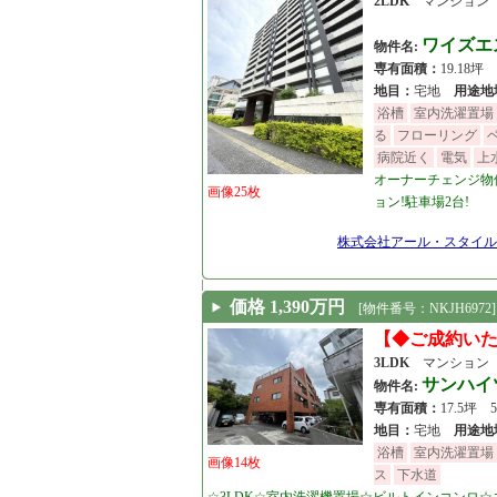
2LDK
マンショ
ワイズエ
物件名:
専有面積：
19.18坪
地目：
宅地
用途地
浴槽
室内洗濯置場
る
フローリング
病院近く
電気
上
オーナーチェンジ物件
画像25枚
ョン!駐車場2台!
[26.07.20]
株式会社アール・スタイル
価格 1,390万円
[物件番号：NKJH6972]
【◆ご成約い
3LDK
マンション
サンハイ
物件名:
専有面積：
17.5坪 
地目：
宅地
用途地
浴槽
室内洗濯置場
画像14枚
ス
下水道