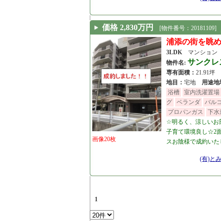
価格 2,830万円
[物件番号：20181109]
浦添の街を眺
3LDK
マンション
サンクレ
物件名:
専有面積：
21.91坪
地目：
宅地
用途地
浴槽
室内洗濯置場
グ
ベランダ
バル
プロパンガス
下水
☆明るく、涼しいお
子育て環境良し☆2面
画像20枚
スお陰様で成約いた
[21.02.02]
(有)と
1