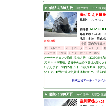
価格 4,780万円
[物件番号：RQXZ0004]
海が見える最高
3LDK
マンショ
MIZU
物件名:
専有面積：
24.5坪
地目：
宅地
用途地
画像29枚
浴槽
室内洗濯置場
ダ
バルコニー
オートロック
エレベーター
パンガス
下水道
モニター付インターホン
オーナーチェンジ物件!現状:入居中(2025/9/8
意 ※※※※現在、賃貸中のため内覧はお断りさ
いたします。室内の様子は、写真や動画、間取
いませ。■現況: 賃貸中(普通借家のため、退去時
[25.09.28]
株式会社アール・スタイル
価格 4,980万円
[物件番号：PSUX4982]
壷川駅徒歩2分