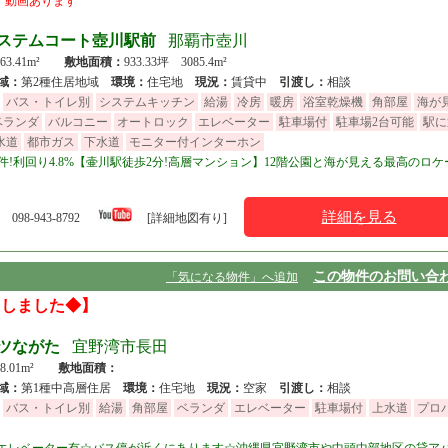
ン
動画あります
ステムコート壺川駅前
那覇市壺川
 63.41m²
敷地面積：
933.33坪 3085.4m²
域：
第2種住居地域
環境：
住宅地
現況：
賃貸中
引渡し：
相談
バス・トイレ別
システムキッチン
給湯
冷房
暖房
浴室乾燥機
角部屋
海が
ベランダ
バルコニー
オートロック
エレベーター
駐車場付
駐車場2台可能
駅に
水道
都市ガス
下水道
モニター付インターホン
!利回り4.8%【壷川駅徒歩2分!高層マンション】12階公園と海が見える最高のロケ
詳細を見る
098-943-8792
[詳細地図有り]
この物件のお問い合
「気になる物件」へ追加
たしました◆】
ツながた
宜野湾市長田
58.01m²
敷地面積：
域：
第1種中高層住居
環境：
住宅地
現況：
空家
引渡し：
相談
バス・トイレ別
給湯
角部屋
ベランダ
エレベーター
駐車場付
上水道
プロ