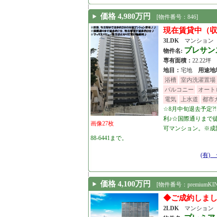
価格 4,980万円
[物件番号：846]
現在賃貸中（
3LDK
マンション
プレサン
物件名:
専有面積：
22.22坪
地目：
宅地
用途地
浴槽
室内洗濯置場
バルコニー
オート
電気
上水道
都市
☆8月中旬退去予定?
利♪☆国際通りまで
画像27枚
可マンション。※成獣
88-6441まで。
[23.08.15]
(有)
価格 4,100万円
[物件番号：premiumKIN
◆ご成約しま
2LDK
マンション