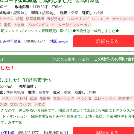
ムコート金武屋嘉 ご成約しました
金武町屋嘉
坪 62m²
敷地面積：
1139.82坪 3768m²
途地域：
記載無し
環境：
記載無し
現況：
空家
引渡し：
相談
キッチン
給湯
浴室乾燥機
海が見える
フローリング
バルコニー
オートロック
応
電気
上水道
プロパンガス
モニター付インターホン
ット対応マンション(マンション管理規定に基づく) ◆当物件はご成約しました◆
詳細を見る
)とみや不動産
098-892-1277
地図 google
この物件のお問い合
「気になる物件」へ追加
1]
ました！
しました!
宜野湾市伊佐
 50.77m²
敷地面積：
域：
準住居地域
環境：
商業地
現況：
空家
引渡し：
即時
バス・トイレ別
給湯
角部屋
フローリング
ベランダ
エレベーター
駐車場付
水道
プロパンガス
下水道
きなので、終日明るいお部屋です。国道58号線近くで北部にも南部にもアクセスが
パート・マンション・貸駐車場ならとみや不動産まで。土地・収益、事業用物件もお
ます。おすすめ
詳細を見る
みや不動産
098-892-1277
[詳細地図有り]