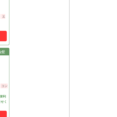
エ
わせ
コン
便利
任せく