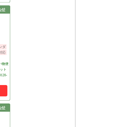
わせ
ンダ
対応
い物便
ペット
20-
わせ