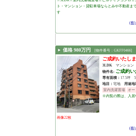
☆3LDK☆室内洗濯機置場☆ビルトインコンロ
ト・マンション・貸駐車場ならとみや不動産ま
す
[24.09.02]
(有
価格 980万円
[物件番号：GKFF0466]
ご成約いたし
3LDK
マンション
ご成約い
物件名:
専有面積：
17.5坪 
地目：
宅地
用途地
室内洗濯置場
オー
※内覧の際は、入居中
画像22枚
[24.02.29]
(有