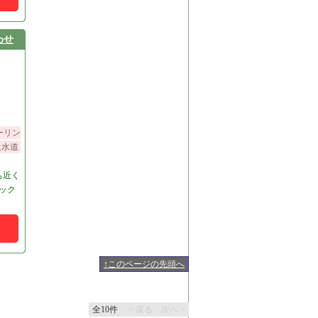
わせ
ーリン
上水道
も近く
ボック
↑このページの先頭へ
全10件
< 戻る
次へ >