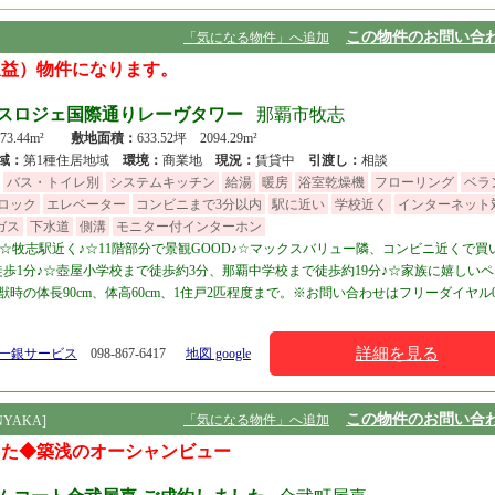
この物件のお問い合
「気になる物件」へ追加
収益）物件になります。
スロジェ国際通りレーヴタワー
那覇市牧志
 73.44m²
敷地面積：
633.52坪 2094.29m²
域：
第1種住居地域
環境：
商業地
現況：
賃貸中
引渡し：
相談
バス・トイレ別
システムキッチン
給湯
暖房
浴室乾燥機
フローリング
ベラ
ロック
エレベーター
コンビニまで3分以内
駅に近い
学校近く
インターネット
ガス
下水道
側溝
モニター付インターホン
!☆牧志駅近く♪☆11階部分で景観GOOD♪☆マックスバリュー隣、コンビニ近くで買
徒歩1分♪☆壺屋小学校まで徒歩約3分、那覇中学校まで徒歩約19分♪☆家族に嬉しい
時の体長90cm、体高60cm、1住戸2匹程度まで。※お問い合わせはフリーダイヤル01
詳細を見る
 一銀サービス
098-867-6417
地図 google
この物件のお問い合
「気になる物件」へ追加
YAKA]
した◆築浅のオーシャンビュー