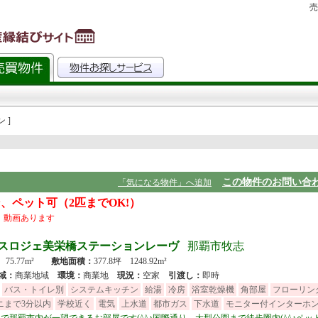
売
 ]
この物件のお問い合
「気になる物件」へ追加
、ペット可（2匹までOK!）
ン
動画あります
スロジェ美栄橋ステーションレーヴ
那覇市牧志
2坪 75.77m²
敷地面積：
377.8坪 1248.92m²
域：
商業地域
環境：
商業地
現況：
空家
引渡し：
即時
バス・トイレ別
システムキッチン
給湯
冷房
浴室乾燥機
角部屋
フローリン
ニまで3分以内
学校近く
電気
上水道
都市ガス
下水道
モニター付インターホ