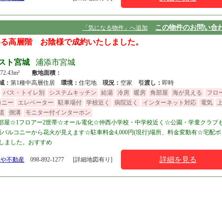
この物件のお問い合
「気になる物件」へ追加
める高層階 お陰様で成約いたしました。
スト宮城
浦添市宮城
 72.43m²
敷地面積：
域：
第1種中高層住居
環境：
住宅地
現況：
空家
引渡し：
即時
バス・トイレ別
システムキッチン
給湯
冷房
暖房
角部屋
海が見える
フロ
コニー
エレベーター
駐車場付
学校近く
病院近く
インターネット対応
電気
道
側溝
モニター付インターホン
部屋☆1フロアー2世帯☆オール電化☆仲西小学校・中学校近く☆公園・学童クラブ
バルコニーから花火が見えます☆駐車料金4,000円(現行)場所、料金変動有☆宅配
しました。おすすめ
詳細を見る
みや不動産
098-892-1277
[詳細地図有り]