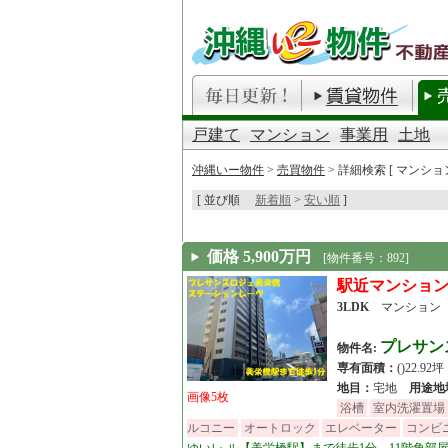
戸建て
マンション
事業用
土地
沖縄いー物件
>
売買物件
> 詳細検索 [ マンション
[ 並び順
新着順
>
安い順
]
価格 5,900万円
[物件番号：892]
駅近マンション
3LDK
マンショ
プレサン
物件名:
専有面積：
()22.9
地目：
宅地
用途地
画像5枚
浴槽
室内洗濯置場
ルコニー
オートロック
エレベーター
コンビ