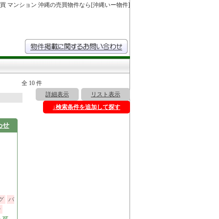
買 マンション 沖縄の売買物件なら[沖縄いー物件]
全 10 件
詳細表示
リスト表示
↓検索条件を追加して探す
わせ
グ
バ
ン