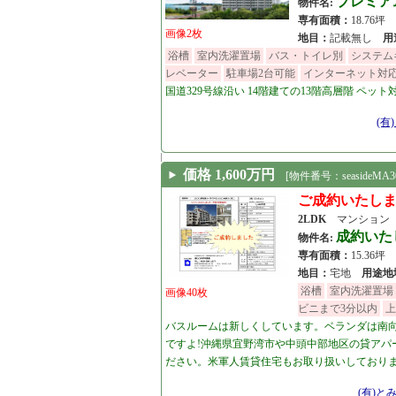
プレミア
物件名:
専有面積：
18.76
画像2枚
地目：
記載無し
用
浴槽
室内洗濯置場
バス・トイレ別
システム
レベーター
駐車場2台可能
インターネット対
国道329号線沿い 14階建ての13階高層階 ペ
[22.09.03]
(有
価格 1,600万円
[物件番号：seasideMA30
ご成約いたし
2LDK
マンション
成約いた
物件名:
専有面積：
15.36坪
地目：
宅地
用途地
浴槽
室内洗濯置場
画像40枚
ビニまで3分以内
上
バスルームは新しくしています。ベランダは南向
ですよ!沖縄県宜野湾市や中頭中部地区の貸ア
ださい。米軍人賃貸住宅もお取り扱いしており
[21.12.11]
(有)と