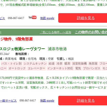
で那覇市内が一望できるお部屋です(^^♪国際通り、大型公園まで徒歩圏内(^^♪ペッ
。)※現在機械式駐車場確保(全長5,050mm、全幅1,850mm、全高2,100mm、重量2,20
詳細を見る
ービス
098-867-6417
地図 google
この物件のお問い合
「気になる物件」へ追加
]
ンジ物件、9階角部屋
スロジェ牧港レーヴタワー
浦添市牧港
 85.24m²
敷地面積：
域：
商業地域
環境：
住宅地
現況：
空家
引渡し：
相談
バス・トイレ別
システムキッチン
給湯
冷房
暖房
浴室乾燥機
角部屋
フロ
コニー
オートロック
エレベーター
インターネット対応
電気
プロパンガス
モ
170,000円で賃貸中)♪☆浦添市牧港、広々3LDKタイプ♪☆9階角部屋で眺望・日当た
です♪☆オール洋間、浴室換気乾燥、24時間ゴミ出し可能♪☆ペット飼育可能です♪(
まで)☆ペット足洗い場、宅配ボックス、広々キッチン♪☆お問合せは一銀サービスま
詳細を見る
 一銀サービス
098-867-6417
地図 google