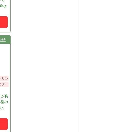
ト可
0kg
わせ
ーリン
ニター
りが良
小型の
で。