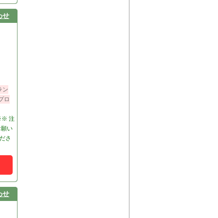
わせ
ラン
プロ
※※ 注
お願い
ださ
わせ