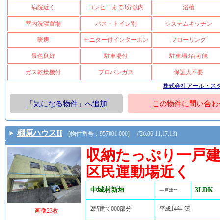
病院近く
コンビニまで3分以内
浴槽
室内洗濯置場
バス・トイレ別
システムキッチン
暖房
モニター付インターホン
フローリング
景色良好
駐車場付
駐車場3台可能
ガス乾燥機付
プロパンガス
保証人不要
株式会社アール・ス
「気になる物件」へ追加
この物件に問い合わ
棚原ハウスII
[物件番号：957001 000] ('26.06.11,17:13)
収納たっぷり一戸建
区民運動場近く
中城村新垣
3LDK
一戸建て
2階建て000部分
平成14年 築
画像23枚