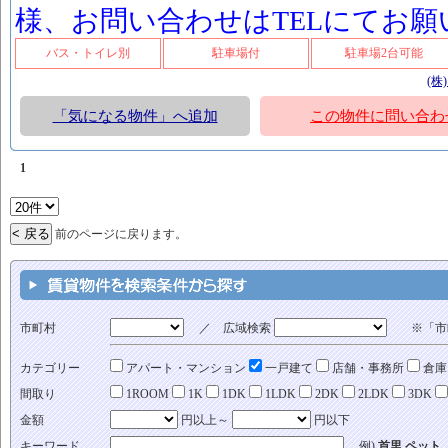
様、お問い合わせはTELにてお
バス・トイレ別
駐車場付
駐車場2台可能
(株
「気になる物件」へ追加
この物件に問い合わ
1
前のページに戻ります。
市町村
／ 広域検索
※「市町
カテゴリー
アパート・マンション
一戸建て
店舗・事務所
倉庫
間取り
1ROOM
1K
1DK
1LDK
2DK
2LDK
3DK
金額
円以上～
円以下
キーワード
例)
首里 ペット