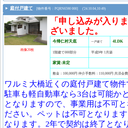
庭付戸建て
[物件番号：PQRN6590 000] ('24.10.04,10:49)
「申し込みが入り
ざいました。
今帰仁村天底
4LDK
一戸建て
画像20枚
1階建て000部分
平成9年 1月築
家賃:未定
敷金：100,000円 仲介手数料：110,000円 共済会
ワルミ大橋近くの庭付戸建て物件
駐車も軽自動車なら3台は可能か
となりますので、事業用は不可と
ださい。ペットは不可となります
なります。2年で契約は終了とな