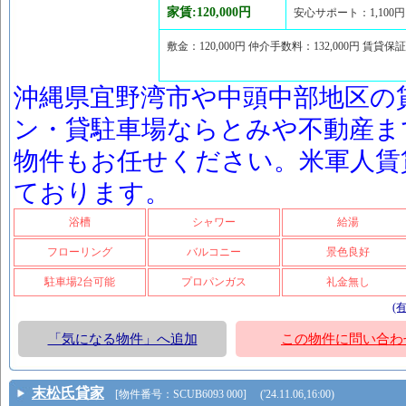
家賃:120,000円
安心サポート：1,100円
敷金：120,000円 仲介手数料：132,000円 賃貸保証
沖縄県宜野湾市や中頭中部地区の
ン・貸駐車場ならとみや不動産ま
物件もお任せください。米軍人賃
ております。
浴槽
シャワー
給湯
フローリング
バルコニー
景色良好
駐車場2台可能
プロパンガス
礼金無し
(
「気になる物件」へ追加
この物件に問い合わ
末松氏貸家
[物件番号：SCUB6093 000] ('24.11.06,16:00)