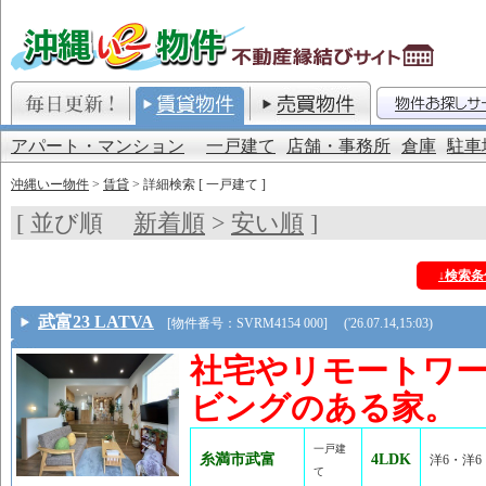
アパート・マンション
一戸建て
店舗・事務所
倉庫
駐車
沖縄いー物件
>
賃貸
> 詳細検索 [ 一戸建て ]
[ 並び順
新着順
>
安い順
]
↓検索
武富23 LATVA
[物件番号：SVRM4154 000] ('26.07.14,15:03)
社宅やリモートワー
ビングのある家。
一戸建
糸満市武富
4LDK
洋6・洋6・
て