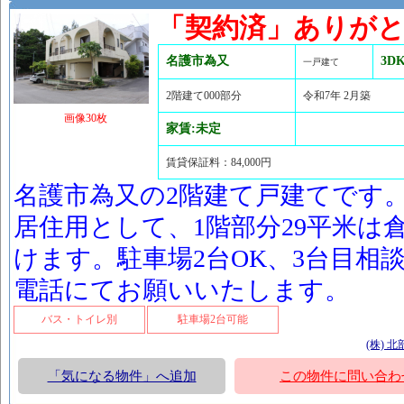
「契約済」ありが
名護市為又
3D
一戸建て
2階建て000部分
令和7年 2月築
画像30枚
家賃:未定
賃貸保証料：84,000円
名護市為又の2階建て戸建てです。2
居住用として、1階部分29平米は
けます。駐車場2台OK、3台目相
電話にてお願いいたします。
バス・トイレ別
駐車場2台可能
(株) 
「気になる物件」へ追加
この物件に問い合わ