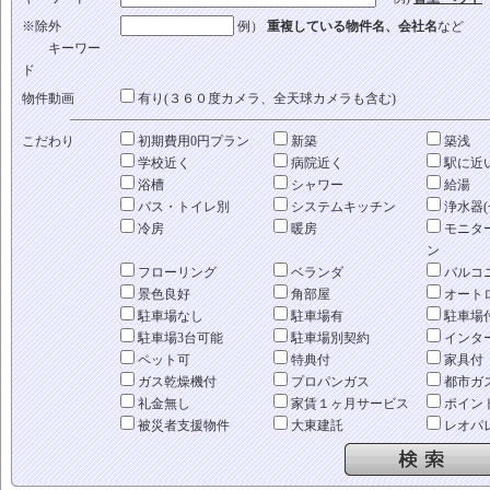
※除外
例）
重複している物件名、会社名
など
キーワー
ド
物件動画
有り(３６０度カメラ、全天球カメラも含む)
こだわり
初期費用0円プラン
新築
築浅
学校近く
病院近く
駅に近
浴槽
シャワー
給湯
バス・トイレ別
システムキッチン
浄水器(
冷房
暖房
モニタ
ン
フローリング
ベランダ
バルコ
景色良好
角部屋
オート
駐車場なし
駐車場有
駐車場
駐車場3台可能
駐車場別契約
インタ
ペット可
特典付
家具付
ガス乾燥機付
プロパンガス
都市ガ
礼金無し
家賃１ヶ月サービス
ポイン
被災者支援物件
大東建託
レオパ