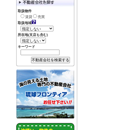
取扱物件
賃貸
売買
取扱地域
所在地(支店も含む)
キーワード