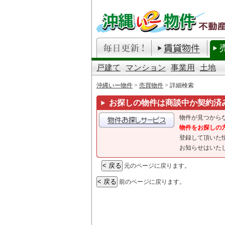
戸建て
マンション
事業用
土地
沖縄いー物件
>
売買物件
> 詳細検索
お探しの物件は商談中か契約済
物件が見つから
物件をお探しの
登録して頂いた
お知らせはいた
元のページに戻ります。
前のページに戻ります。