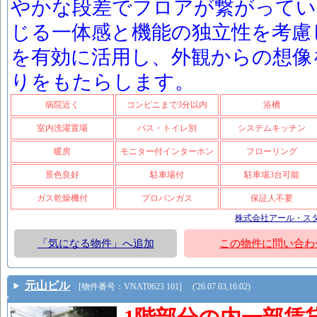
やかな段差でフロアが繋がってい
じる一体感と機能の独立性を考慮
を有効に活用し、外観からの想像
りをもたらします。
病院近く
コンビニまで3分以内
浴槽
室内洗濯置場
バス・トイレ別
システムキッチン
暖房
モニター付インターホン
フローリング
景色良好
駐車場付
駐車場3台可能
ガス乾燥機付
プロパンガス
保証人不要
株式会社アール・ス
「気になる物件」へ追加
この物件に問い合わ
元山ビル
[物件番号：VNAT0623 101] ('26.07.03,16:02)