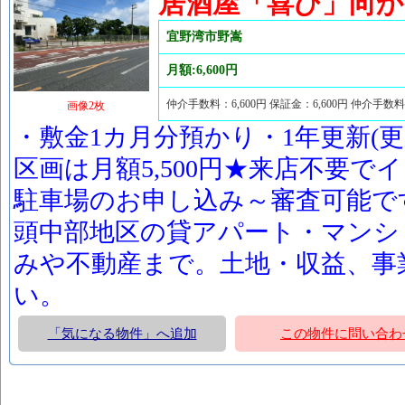
居酒屋「喜び」向か
宜野湾市野嵩
月額:6,600円
仲介手数料：6,600円 保証金：6,600円 仲介手数
画像2枚
・敷金1カ月分預かり・1年更新(更
区画は月額5,500円★来店不要
駐車場のお申し込み～審査可能で
頭中部地区の貸アパート・マンシ
みや不動産まで。土地・収益、事
い。
「気になる物件」へ追加
この物件に問い合わ