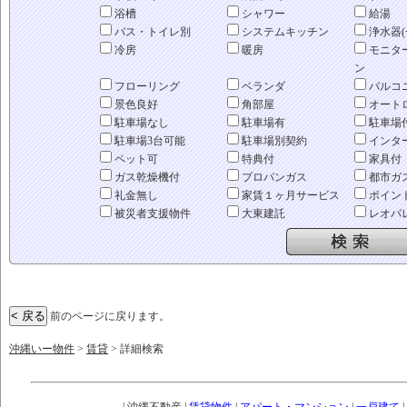
浴槽
シャワー
給湯
バス・トイレ別
システムキッチン
浄水器(
冷房
暖房
モニタ
ン
フローリング
ベランダ
バルコ
景色良好
角部屋
オート
駐車場なし
駐車場有
駐車場
駐車場3台可能
駐車場別契約
インタ
ペット可
特典付
家具付
ガス乾燥機付
プロパンガス
都市ガ
礼金無し
家賃１ヶ月サービス
ポイン
被災者支援物件
大東建託
レオパ
前のページに戻ります。
沖縄いー物件
>
賃貸
> 詳細検索