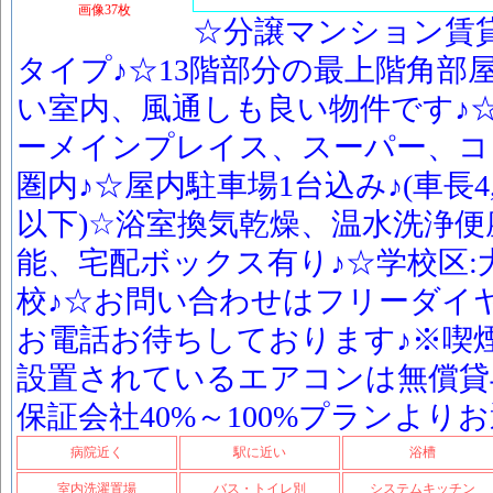
画像37枚
☆分譲マンション賃貸
タイプ♪☆13階部分の最上階角部
い室内、風通しも良い物件です♪
ーメインプレイス、スーパー、コ
圏内♪☆屋内駐車場1台込み♪(車長4,5
以下)☆浴室換気乾燥、温水洗浄便
能、宅配ボックス有り♪☆学校区:
校♪☆お問い合わせはフリーダイヤル01
お電話お待ちしております♪※喫
設置されているエアコンは無償貸
保証会社40%～100%プランよ
病院近く
駅に近い
浴槽
室内洗濯置場
バス・トイレ別
システムキッチン