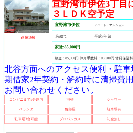
宜野湾市伊佐3丁目
３ＬＤＫ空予定
宜野湾市伊佐
アパート・マンション
3階建て
平成9年 築
画像16枚
家賃:85,000円
敷金：85,000円 仲介手数料：93,500円 賃貸保証料
北谷方面へのアクセス便利・駐車場
期借家2年契約・解約時に清掃費
お問い合わせください。
コンビニまで3分以内
浴槽
シャワー
ベランダ
角部屋
駐車場有
駐車場3台可能
プロパンガス
礼金無し