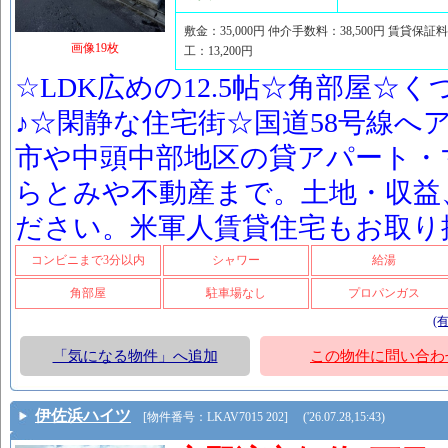
敷金：35,000円 仲介手数料：38,500円 賃貸保証料：
画像19枚
工：13,200円
☆LDK広めの12.5帖☆角部屋☆
♪☆閑静な住宅街☆国道58号線へ
市や中頭中部地区の貸アパート・
らとみや不動産まで。土地・収益
ださい。米軍人賃貸住宅もお取り
コンビニまで3分以内
シャワー
給湯
角部屋
駐車場なし
プロパンガス
(
「気になる物件」へ追加
この物件に問い合わ
伊佐浜ハイツ
[物件番号：LKAV7015 202] ('26.07.28,15:43)