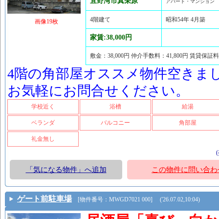
宜野湾市真栄原
アパート・マンション
4階建て
昭和54年 4月築
画像19枚
家賃:38,000円
敷金：38,000円 仲介手数料：41,800円 賃貸保証料
4階の角部屋オススメ物件空きま
お気軽にお問合せください。
学校近く
浴槽
給湯
ベランダ
バルコニー
角部屋
礼金無し
「気になる物件」へ追加
この物件に問い合わ
ゲート前駐車場
[物件番号：MWGD7021 000] ('26.07.02,10:04)