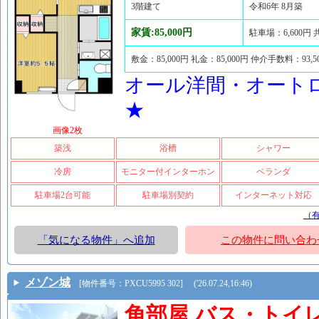
3階建て
令和6年 8月築
家賃:85,000円
駐車場：6,600円 
敷金：85,000円 礼金：85,000円 仲介手数料：93,
オール洋間・オート
★
画像2枚
築浅
浴槽
シャワー
冷房
モニター付インターホン
ベランダ
駐車場2台可能
駐車場別契約
インターネット対応
（
「気になる物件」へ追加
この物件に問い合わ
メゾン城
[物件番号：PXCU5995 302] ('26.07.24,16:46)
角部屋 バス・トイ