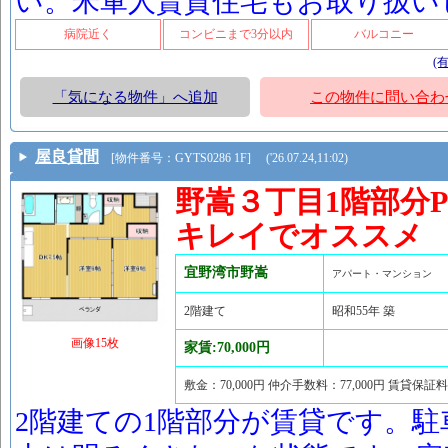
い。米軍人賃貸住宅もお取り扱い
病院近く
コンビニまで3分以内
バルコニー
(
「気になる物件」へ追加
この物件に問い合わ
屋良貸間
[物件番号：GYTS0286 1F] ('26.07.24,11:02)
野嵩３丁目1階部分
キレイでオススメ
宜野湾市野嵩
アパート・マンション
2階建て
昭和55年 築
画像15枚
家賃:70,000円
敷金：70,000円 仲介手数料：77,000円 賃貸保証料
2階建ての1階部分が賃貸です。駐