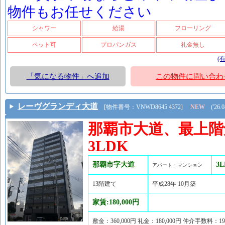
物件もお任せください
シャワー
給湯
フローリング
ペット可
プロパンガス
礼金無し
(
「気になる物件」へ追加
この物件に問い合わ
レーヴグランディ大道
[物件番号：VNWD8645 4372]
NEW
('26.08
那覇市大道、最上階
3LDK
那覇市字大道
3
アパート・マンション
13階建て
平成28年 10月築
家賃:180,000円
敷金：360,000円 礼金：180,000円 仲介手数料：1