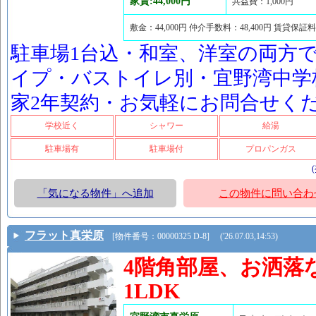
家賃:44,000円
共益費：1,000円
敷金：44,000円 仲介手数料：48,400円 賃貸保証料
駐車場1台込・和室、洋室の両方で
イプ・バストイレ別・宜野湾中学
家2年契約・お気軽にお問合せく
学校近く
シャワー
給湯
駐車場有
駐車場付
プロパンガス
「気になる物件」へ追加
この物件に問い合わ
フラット真栄原
[物件番号：00000325 D-8] ('26.07.03,14:53)
4階角部屋、お洒落
1LDK