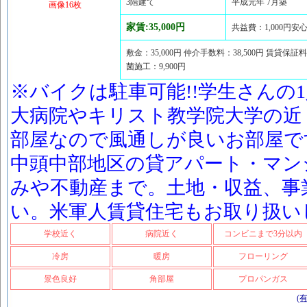
3階建て
平成元年 7月築
画像16枚
家賃:35,000円
共益費：1,000円安心
敷金：35,000円 仲介手数料：38,500円 賃貸保証料：
菌施工：9,900円
※バイクは駐車可能!!学生さんの1
大病院やキリスト教学院大学の近
部屋なので風通しが良いお部屋で
中頭中部地区の貸アパート・マン
みや不動産まで。土地・収益、事
い。米軍人賃貸住宅もお取り扱い
学校近く
病院近く
コンビニまで3分以内
冷房
暖房
フローリング
景色良好
角部屋
プロパンガス
(