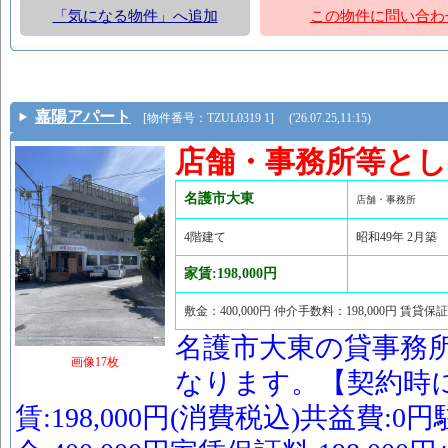
「気になる物件」へ追加
この物件に問い合わ
嘉陽アパート
[物件番号：TZUL0319 1] ('26.07.25,11:15)
店舗・事務所等と
名護市大東
店舗・事務所
4階建て
昭和49年 2月築
家賃:198,000円
敷金：400,000円 仲介手数料：198,000円 賃貸保証
名護市大東の貸事務
画像17枚
なります。【契約時
賃:198,000円(消費税込)共益費:0円