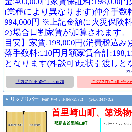
金:400,000円家賃保証料:198,0
(業種により異なります)仲介手数料:
994,000円 ※上記金額に火災保
の場合日割家賃が加算されます。
目安】家賃:198,000円(消費税込み
落手数料:110円月額家賃合計:198
となります(相談可)現状引渡しと
(株
「気になる物件」へ追加
この物件に問い合わ
リッチリバー
[物件番号：THJN8721 302] ('26.07.24,17:32)
首里崎山町、築浅物
那覇市首里崎山町
アパート・マンショ