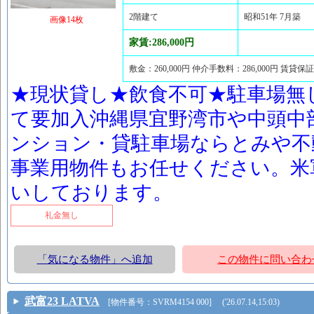
2階建て
昭和51年 7月築
画像14枚
家賃:286,000円
敷金：260,000円 仲介手数料：286,000円 賃貸保
★現状貸し★飲食不可★駐車場無
て要加入沖縄県宜野湾市や中頭中
ンション・貸駐車場ならとみや不
事業用物件もお任せください。米
いしております。
礼金無し
「気になる物件」へ追加
この物件に問い合わ
武富23 LATVA
[物件番号：SVRM4154 000] ('26.07.14,15:03)