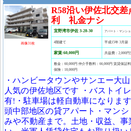
R58沿い伊佐北交
利 礼金ナシ
宜野湾市伊佐 3-28-30
アパート・マンショ
4階建て
平成15年 3月築
画像31枚
家賃:60,000円
共益費：2,000
敷金：60,000円 仲介手数料：66,000円 賃貸保証料：
保険：18,000円
・ハンビータウンやサンエー大山
人気の伊佐地区です ・バストイレ
有!・駐車場は軽自動車になりま
頭中部地区の貸アパート・マンシ
みや不動産まで。土地・収益、事