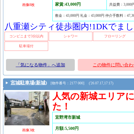
家賃:43,000円
共益費：3,000
画像8枚
敷金：43,000円 礼金：43,000円 仲介手数料：47
八重瀬シティ徒歩圏内!1DKでまし
コンビニまで3分以内
シャワー
フローリング
駐車場付
「気になる物件」へ追加
この物件に問い合わ
宮城駐車場(新城)
[物件番号：2177 000] ('26.07.17,17:17)
人気の新城エリア
た！
宜野湾市新城
月額:5,500円
画像3枚