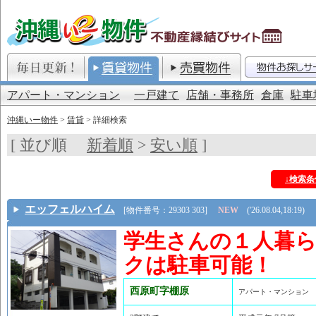
アパート・マンション
一戸建て
店舗・事務所
倉庫
駐車
沖縄いー物件
>
賃貸
> 詳細検索
[ 並び順
新着順
>
安い順
]
↓検索
エッフェルハイム
[物件番号：29303 303]
NEW
('26.08.04,18:19)
学生さんの１人暮
クは駐車可能！
西原町字棚原
アパート・マンション