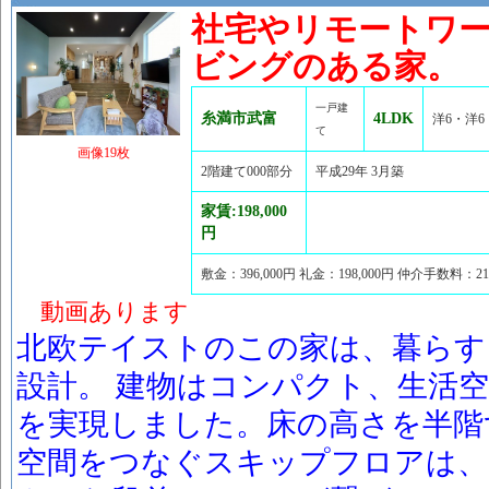
社宅やリモートワー
ビングのある家。
一戸建
糸満市武富
4LDK
洋6・洋6・
て
画像19枚
2階建て000部分
平成29年 3月築
家賃:198,000
円
敷金：396,000円 礼金：198,000円 仲介手数料：2
動画あります
北欧テイストのこの家は、暮らす
設計。 建物はコンパクト、生活
を実現しました。床の高さを半階
空間をつなぐスキップフロアは、