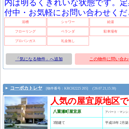
内は明るくきれいな状態です。定
付中・お気軽にお問い合わせくだ
浴槽
シャワー
給湯
フローリング
ベランダ
駐車場有
プロパンガス
礼金無し
「気になる物件」へ追加
この物件に問い合わ
コーポカトレヤ
[物件番号：KRCH2225 205] ('26.07.21,15:38)
人気の屋宜原地区
八重瀬町屋宜原
アパート・マンシ
3階建て
平成18年 2月築