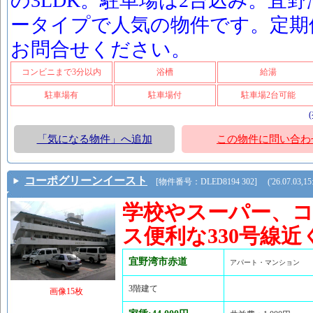
の3LDK。駐車場は2台込み。宜
ータイプで人気の物件です。定期
お問合せください。
コンビニまで3分以内
浴槽
給湯
駐車場有
駐車場付
駐車場2台可能
「気になる物件」へ追加
この物件に問い合わ
コーポグリーンイースト
[物件番号：DLED8194 302] ('26.07.03,15:
学校やスーパー、
ス便利な330号線近
宜野湾市赤道
アパート・マンション
3階建て
画像15枚