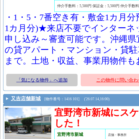
仲介手数料：5,500円 保証金：5,500円 仲介手数
・1・5・7番空き有・敷金1カ月分
1カ月分)★来店不要でインター
申し込み～審査可能です。沖縄県
の貸アパート・マンション・貸駐
まで。土地・収益、事業用物件も
「気になる物件」へ追加
この物件に問い合わ
又吉店舗新城
[物件番号：1416 101] ('26.07.14,16:00)
宜野湾市新城にス
した！
宜野湾市新城
店舗・事務所