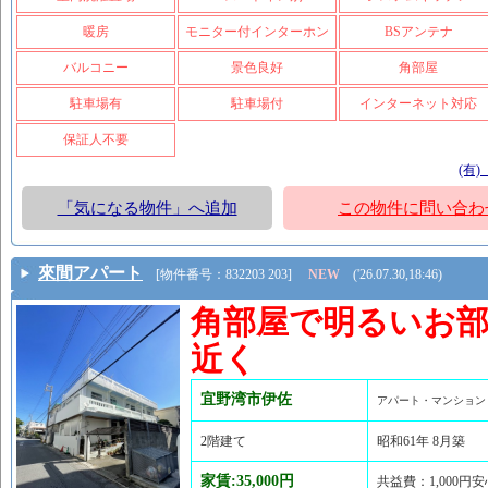
暖房
モニター付インターホン
BSアンテナ
バルコニー
景色良好
角部屋
駐車場有
駐車場付
インターネット対応
保証人不要
(有
「気になる物件」へ追加
この物件に問い合わ
來間アパート
[物件番号：832203 203]
NEW
('26.07.30,18:46)
角部屋で明るいお
近く
宜野湾市伊佐
アパート・マンション
2階建て
昭和61年 8月築
家賃:35,000円
共益費：1,000円安