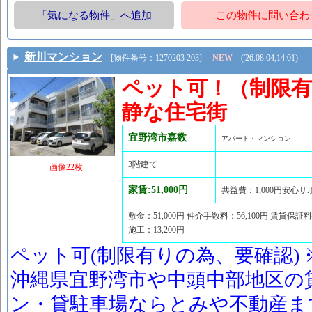
「気になる物件」へ追加
この物件に問い合わ
新川マンション
[物件番号：1270203 203]
NEW
('26.08.04,14:01)
ペット可！（制限有
静な住宅街
宜野湾市嘉数
アパート・マンション
3階建て
画像22枚
家賃:51,000円
共益費：1,000円安心サポ
敷金：51,000円 仲介手数料：56,100円 賃貸保証料：
施工：13,200円
ペット可(制限有りの為、要確認) ※
沖縄県宜野湾市や中頭中部地区の
ン・貸駐車場ならとみや不動産ま