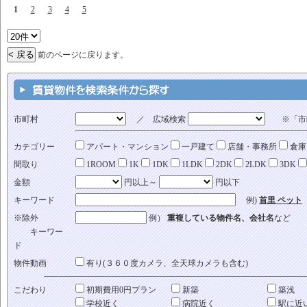
1
2
3
4
5
前のページに戻ります。
市町村
／ 広域検索
※「市町
カテゴリー
アパート・マンション
一戸建て
店舗・事務所
倉庫
間取り
1ROOM
1K
1DK
1LDK
2DK
2LDK
3DK
金額
円以上～
円以下
キーワード
例)
首里 ペット
※除外
例）
重複している物件名、会社名
など
キーワー
ド
物件動画
有り(３６０度カメラ、全天球カメラも含む)
こだわり
初期費用0円プラン
新築
築浅
学校近く
病院近く
駅に近