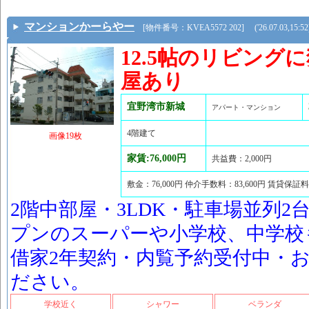
マンションかーらやー
[物件番号：KVEA5572 202] ('26.07.03,15:52
12.5帖のリビング
屋あり
宜野湾市新城
アパート・マンション
4階建て
画像19枚
家賃:76,000円
共益費：2,000円
敷金：76,000円 仲介手数料：83,600円 賃貸保証料
2階中部屋・3LDK・駐車場並列2
プンのスーパーや小学校、中学校
借家2年契約・内覧予約受付中・
ださい。
学校近く
シャワー
ベランダ