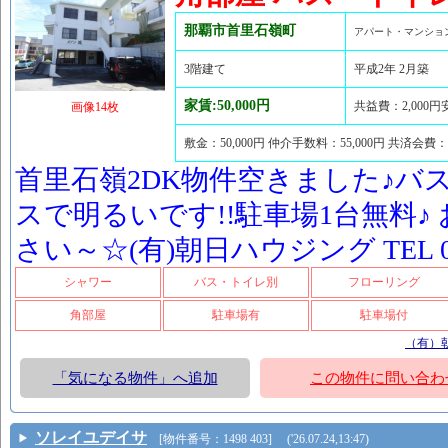
那覇市首里石嶺町
アパート・マンショ
3階建て
平成2年 2月築
家賃:50,000円
共益費：2,000円
画像14枚
敷金：50,000円 仲介手数料：55,000円 共済会費：
首里石嶺2DK物件空きました♪バ
スで明るいです!!駐車場1台無料♪
さい～☆(有)朝日ハウジング TEL 098-
シャワー
バス・トイレ別
フローリング
角部屋
駐車場有
駐車場付
（有）
「気になる物件」へ追加
この物件に問い合わ
ソレイユデイサ
[物件番号：1498 403] ('26.07.24,13:47)