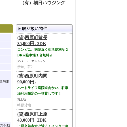
（有）朝日ハウジング
(貸)西原町翁長
35,000円
2DK
-
コンビニ、病院近く生活便利な２
DK☆駐車場１台無料☆
アパート・マンション
伊差川荘2
(貸)西原町内間
90,000円
尻郡与那
-
ハートライフ病院道向かい。駐車
場利用限定の一括貸しです！
貸土地
崎原貸地
(貸)西原町上原
43,000円
2DK
-
の不動
上原交差点すぐ近く！インターネ