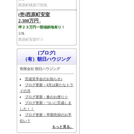
西原町桃原17売地
(売)西原町安室
2,300万円
-
坪２３万円一部傾斜地有り！
土地
西原町安室97-3
[ブログ]
（有）朝日ハウジング
有限会社 朝日ハウジング
完成見学会のお知らせ♪
ブログ更新：4月は新たなトラ
イの月
ブログ更新：春のお便り☆
ブログ更新：ついに完成しま
した！！
ブログ更新：早期売却のお手
伝い？
もっと見る。