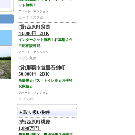
ット無料！
アパート・マンション
コーポラス久高
(貸)西原町翁長
43,000円
2DK
-
インターネット無料！駐車場２台
目応相談可能。
アパート・マンション
メゾン丸仲
(貸)那覇市首里石嶺町
50,000円
2DK
-
角部屋☆バス・トイレ別☆お手頃
お家賃☆
アパート・マンション
メゾン城
(売)西原町桃原
1,090万円
-
農振農用地区、農地法第３条許可