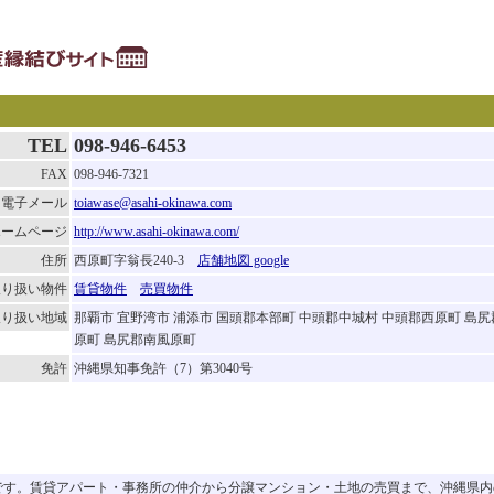
TEL
098-946-6453
FAX
098-946-7321
電子メール
toiawase@asahi-okinawa.com
ホームページ
http://www.asahi-okinawa.com/
住所
西原町字翁長240-3
店舗地図 google
取り扱い物件
賃貸物件
売買物件
取り扱い地域
那覇市 宜野湾市 浦添市 国頭郡本部町 中頭郡中城村 中頭郡西原町 島
原町 島尻郡南風原町
免許
沖縄県知事免許（7）第3040号
です。賃貸アパート・事務所の仲介から分譲マンション・土地の売買まで、沖縄県内