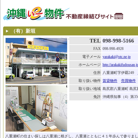
（有）新垣
TEL
098-998-5166
FAX
098-998-4928
電子メール
yarakaki@otc.ne.jp
ホームページ
http://arakakifudousan.j
住所
八重瀬町字伊覇249
取り扱い物件
賃貸物件
売買物件
取り扱い地域
島尻郡八重瀬町 島
免許
沖縄県知事（4）第35
八重瀬町の住まい探しは八重瀬に根ざし、八重瀬とともに４１年歩んで参りま