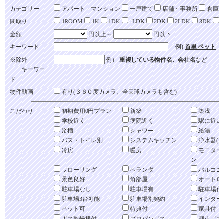
カテゴリー
アパート・マンション
一戸建て
店舗・事務所
倉庫
間取り
1ROOM
1K
1DK
1LDK
2DK
2LDK
3DK
金額
円以上～
円以下
キーワード
例)
首里 ペット
※除外
例）
重複している物件名、会社名
など
キーワー
ド
物件動画
有り(３６０度カメラ、全天球カメラも含む)
こだわり
初期費用0円プラン
新築
築浅
学校近く
病院近く
駅に近
浴槽
シャワー
給湯
バス・トイレ別
システムキッチン
浄水器(
冷房
暖房
モニタ
ン
フローリング
ベランダ
バルコ
景色良好
角部屋
オート
駐車場なし
駐車場有
駐車場
駐車場3台可能
駐車場別契約
インタ
ペット可
特典付
家具付
ガス乾燥機付
プロパンガス
都市ガ