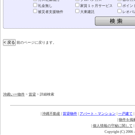
礼金無し
家賃１ヶ月サービス
ポイン
被災者支援物件
大東建託
レオパ
前のページに戻ります。
沖縄いー物件
>
賃貸
> 詳細検索
|
沖縄不動産
|
賃貸物件
|
アパート・マンション
|
一戸建て
|
|
物件を掲
|
個人情報の守秘に関して
|
Copyright (C) 2006 