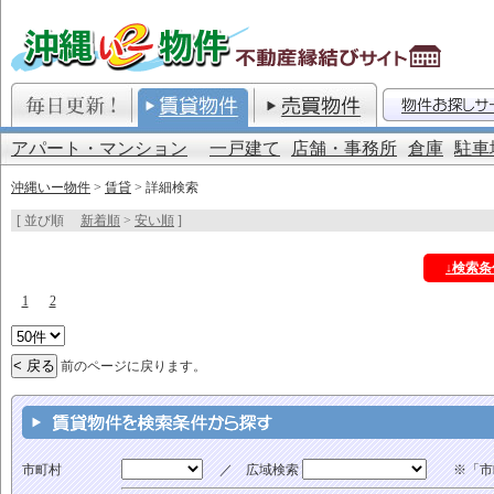
アパート・マンション
一戸建て
店舗・事務所
倉庫
駐車
沖縄いー物件
>
賃貸
> 詳細検索
[ 並び順
新着順
>
安い順
]
↓検索
1
2
前のページに戻ります。
市町村
／ 広域検索
※「市町