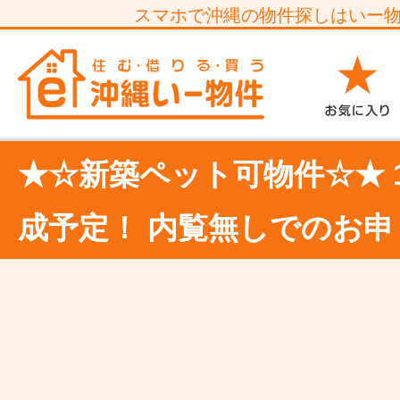
スマホで沖縄の物件探しはいー
★☆新築ペット可物件☆★ 
成予定！ 内覧無しでのお申