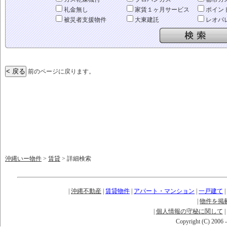
礼金無し
家賃１ヶ月サービス
ポイン
被災者支援物件
大東建託
レオパ
前のページに戻ります。
沖縄いー物件
>
賃貸
> 詳細検索
|
沖縄不動産
|
賃貸物件
|
アパート・マンション
|
一戸建て
|
|
物件を掲
|
個人情報の守秘に関して
|
Copyright (C) 2006 