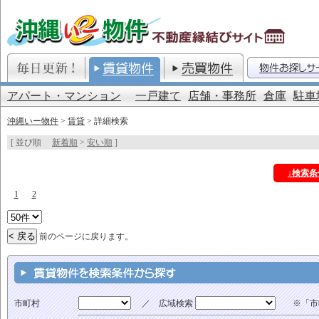
アパート・マンション
一戸建て
店舗・事務所
倉庫
駐車
沖縄いー物件
>
賃貸
> 詳細検索
[ 並び順
新着順
>
安い順
]
↓検索
1
2
前のページに戻ります。
市町村
／ 広域検索
※「市町