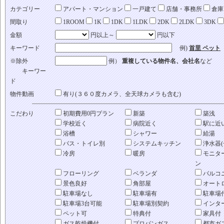
カテゴリー
アパート・マンション
一戸建て
店舗・事務所
倉庫
間取り
1ROOM
1K
1DK
1LDK
2DK
2LDK
3DK
金額
円以上～
円以下
キーワード
例)
首里 ペット
※除外
例）
重複している物件名、会社名
など
キーワー
ド
物件動画
有り(３６０度カメラ、全天球カメラも含む)
こだわり
初期費用0円プラン
新築
築浅
学校近く
病院近く
駅に近
浴槽
シャワー
給湯
バス・トイレ別
システムキッチン
浄水器(
冷房
暖房
モニタ
ン
フローリング
ベランダ
バルコ
景色良好
角部屋
オート
駐車場なし
駐車場有
駐車場
駐車場3台可能
駐車場別契約
インタ
ペット可
特典付
家具付
ガス乾燥機付
プロパンガス
都市ガ