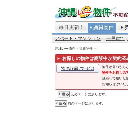
アパート・マンション
一戸建て
沖縄いー物件
>
賃貸物件
>
>
お探しの物件は商談中か契約済
物件が見つから
物件をお探しの
登録して頂いた
お知らせはいた
元のページに戻ります。
前のページに戻ります。