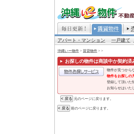
アパート・マンション
一戸建て
沖縄いー物件
>
賃貸物件
>
>
お探しの物件は商談中か契約済
物件が見つから
物件をお探しの
登録して頂いた
お知らせはいた
元のページに戻ります。
前のページに戻ります。