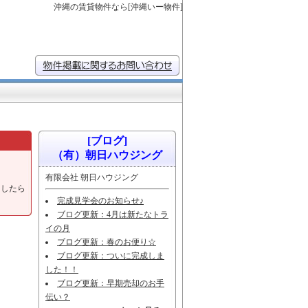
沖縄の賃貸物件なら[沖縄いー物件]
[ブログ]
（有）朝日ハウジング
有限会社 朝日ハウジング
ましたら
完成見学会のお知らせ♪
ブログ更新：4月は新たなトラ
イの月
ブログ更新：春のお便り☆
ブログ更新：ついに完成しま
した！！
ブログ更新：早期売却のお手
伝い？