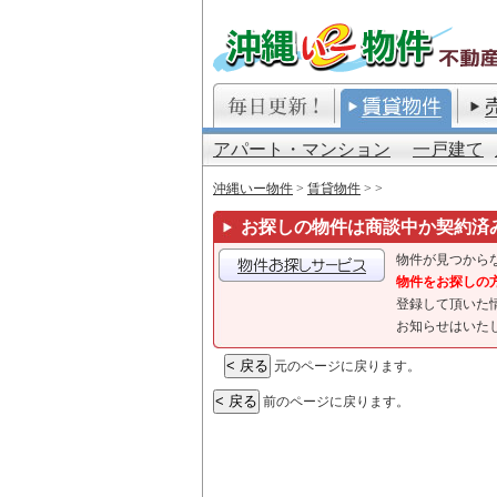
アパート・マンション
一戸建て
沖縄いー物件
>
賃貸物件
>
>
お探しの物件は商談中か契約済
物件が見つから
物件をお探しの
登録して頂いた
お知らせはいた
元のページに戻ります。
前のページに戻ります。